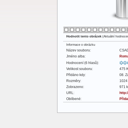
Hodnotit tento obrázek
(Aktuální hodnocení
Informace o obrázku
Název souboru:
CSAD
Jméno alba:
Roma
Hodnocení (6 hlasů):
Velikost souboru:
475 
Přidáno kdy:
08. Z
Rozměry:
1024 
Zobrazeno:
971 k
URL:
http:
Oblíbené:
Přida