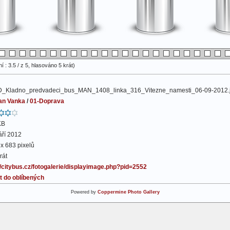
 : 3.5 / z 5, hlasováno 5 krát)
_Kladno_predvadeci_bus_MAN_1408_linka_316_Vitezne_namesti_06-09-2012.
n Vanka
/
01-Doprava
KB
áří 2012
x 683 pixelů
rát
//citybus.cz/fotogalerie/displayimage.php?pid=2552
t do oblíbených
Powered by
Coppermine Photo Gallery