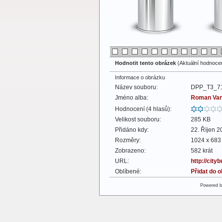
Hodnotit tento obrázek
(Aktuální hodnocení
Informace o obrázku
Název souboru:
DPP_T3_71
Jméno alba:
Roman Va
Hodnocení (4 hlasů):
Velikost souboru:
285 KB
Přidáno kdy:
22. Říjen 2
Rozměry:
1024 x 683 
Zobrazeno:
582 krát
URL:
http://cit
Oblíbené:
Přidat do 
Powered 