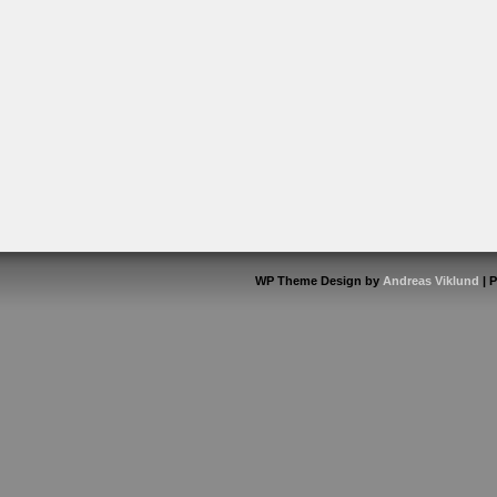
WP Theme Design by
Andreas Viklund
| 