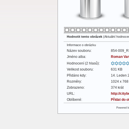
Hodnotit tento obrázek
(Aktuální hodnocení
Informace o obrázku
Název souboru:
854-009_R
Jméno alba:
Roman Va
Hodnocení (2 hlasů):
Velikost souboru:
631 KB
Přidáno kdy:
14. Leden 
Rozměry:
1024 x 768 
Zobrazeno:
374 krát
URL:
http://cit
Oblíbené:
Přidat do 
Powered 