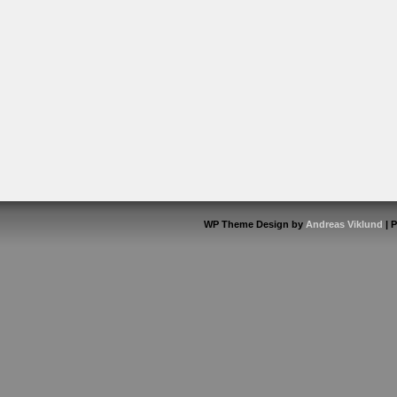
WP Theme Design by
Andreas Viklund
| 