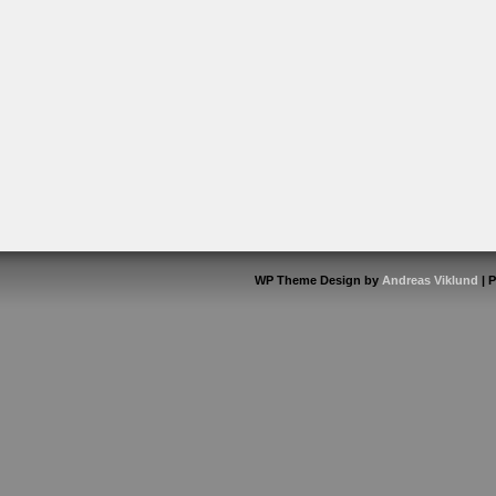
WP Theme Design by
Andreas Viklund
| 