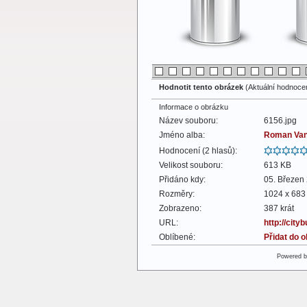
Hodnotit tento obrázek
(Aktuální hodnocení
Informace o obrázku
Název souboru:
6156.jpg
Jméno alba:
Roman Va
Hodnocení (2 hlasů):
Velikost souboru:
613 KB
Přidáno kdy:
05. Březen
Rozměry:
1024 x 683 
Zobrazeno:
387 krát
URL:
http://cit
Oblíbené:
Přidat do 
Powered 