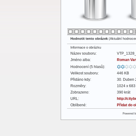
Hodnotit tento obrázek
(Aktuální hodnocení
Informace o obrázku
Název souboru:
VTP_1328_
Jméno alba:
Roman Va
Hodnocení (5 hlasů):
Velikost souboru:
446 KB
Přidáno kdy:
30. Duben 
Rozměry:
1024 x 683 
Zobrazeno:
390 krát
URL:
http://cit
Oblíbené:
Přidat do 
Powered 