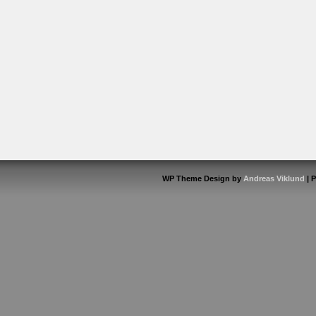
WP Theme Design by
Andreas Viklund
| 