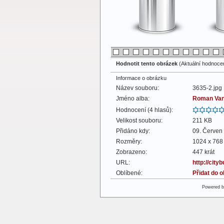
Hodnotit tento obrázek
(Aktuální hodnocení
Informace o obrázku
Název souboru:
3635-2.jpg
Jméno alba:
Roman Va
Hodnocení (4 hlasů):
Velikost souboru:
211 KB
Přidáno kdy:
09. Červen
Rozměry:
1024 x 768 
Zobrazeno:
447 krát
URL:
http://cit
Oblíbené:
Přidat do 
Powered 