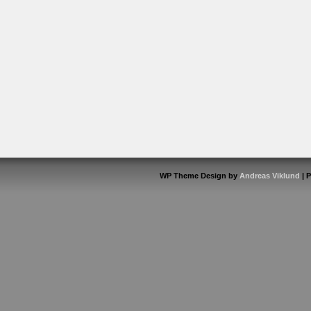
WP Theme Design by
Andreas Viklund
| 