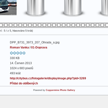
 : 5 / z 5, hlasováno 5 krát)
DPP_B731_3973_207_Ohrada_a.jpg
Roman Vanka
/
01-Doprava
330 KB
14. Červen 2013
1024 x 683 pixelů
493 krát
http://citybus.cz/fotogalerie/displayimage.php?pid=3269
Přidat do oblíbených
Powered by
Coppermine Photo Gallery