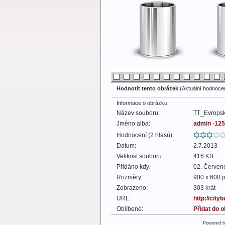
Hodnotit tento obrázek
(Aktuální hodnocení
Informace o obrázku
Název souboru:
TT_Evrops
Jméno alba:
admin -125
Hodnocení (2 hlasů):
Datum:
2.7.2013
Velikost souboru:
416 KB
Přidáno kdy:
02. Červen
Rozměry:
900 x 600 p
Zobrazeno:
303 krát
URL:
http://cit
Oblíbené:
Přidat do 
Powered 