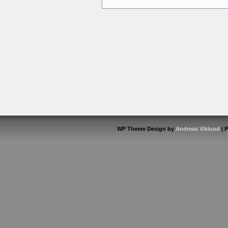
WP Theme Design by
Andreas Viklund
| 