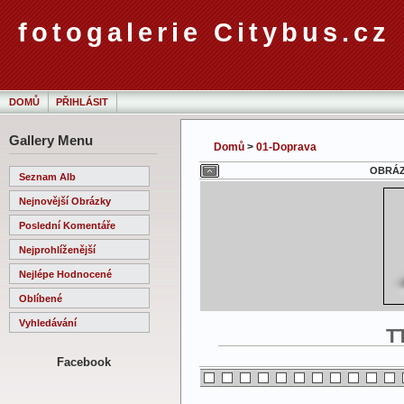
fotogalerie Citybus.cz
DOMŮ
PŘIHLÁSIT
Gallery Menu
Domů
>
01-Doprava
OBRÁZE
Seznam Alb
Nejnovější Obrázky
Poslední Komentáře
Nejprohlíženější
Nejlépe Hodnocené
Oblíbené
Vyhledávání
T
Facebook