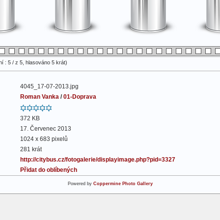
 : 5 / z 5, hlasováno 5 krát)
4045_17-07-2013.jpg
Roman Vanka
/
01-Doprava
372 KB
17. Červenec 2013
1024 x 683 pixelů
281 krát
http://citybus.cz/fotogalerie/displayimage.php?pid=3327
Přidat do oblíbených
Powered by
Coppermine Photo Gallery