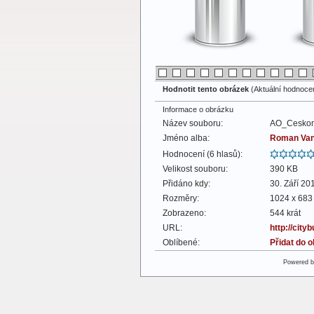
Hodnotit tento obrázek
(Aktuální hodnocení
Informace o obrázku
Název souboru:
AO_Ceskom
Jméno alba:
Roman Va
Hodnocení (6 hlasů):
Velikost souboru:
390 KB
Přidáno kdy:
30. Září 20
Rozměry:
1024 x 683 
Zobrazeno:
544 krát
URL:
http://cit
Oblíbené:
Přidat do 
Powered 