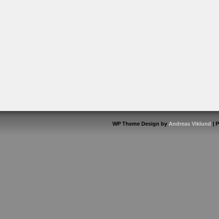
WP Theme Design by
Andreas Viklund
| 