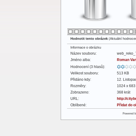
Hodnotit tento obrázek
(Aktuální hodnocení
Informace o obrázku
Název souboru:
web_reko_
Jméno alba:
Roman Va
Hodnocení (3 hlasů):
Velikost souboru:
513 KB
Přidáno kdy:
12. Listop
Rozměry:
1024 x 683 
Zobrazeno:
368 krát
URL:
http://cit
Oblíbené:
Přidat do 
Powered 