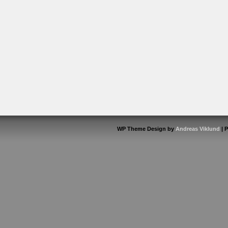
WP Theme Design by
Andreas Viklund
| 