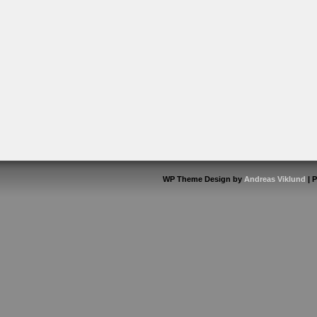
WP Theme Design by
Andreas Viklund
| 