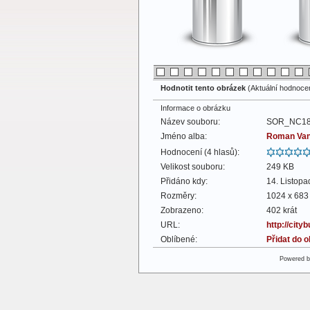
Hodnotit tento obrázek
(Aktuální hodnocení
Informace o obrázku
Název souboru:
SOR_NC18_
Jméno alba:
Roman Va
Hodnocení (4 hlasů):
Velikost souboru:
249 KB
Přidáno kdy:
14. Listop
Rozměry:
1024 x 683 
Zobrazeno:
402 krát
URL:
http://cit
Oblíbené:
Přidat do 
Powered 