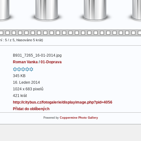
 : 5 / z 5, hlasováno 5 krát)
B931_7265_16-01-2014.jpg
Roman Vanka
/
01-Doprava
345 KB
16. Leden 2014
1024 x 683 pixelů
421 krát
http://citybus.cz/fotogalerie/displayimage.php?pid=4056
Přidat do oblíbených
Powered by
Coppermine Photo Gallery