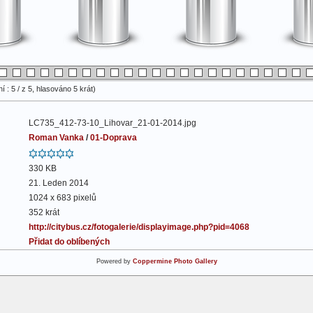
 : 5 / z 5, hlasováno 5 krát)
LC735_412-73-10_Lihovar_21-01-2014.jpg
Roman Vanka
/
01-Doprava
330 KB
21. Leden 2014
1024 x 683 pixelů
352 krát
http://citybus.cz/fotogalerie/displayimage.php?pid=4068
Přidat do oblíbených
Powered by
Coppermine Photo Gallery