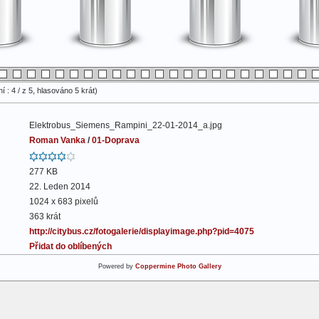
 : 4 / z 5, hlasováno 5 krát)
Elektrobus_Siemens_Rampini_22-01-2014_a.jpg
Roman Vanka
/
01-Doprava
277 KB
22. Leden 2014
1024 x 683 pixelů
363 krát
http://citybus.cz/fotogalerie/displayimage.php?pid=4075
Přidat do oblíbených
Powered by
Coppermine Photo Gallery