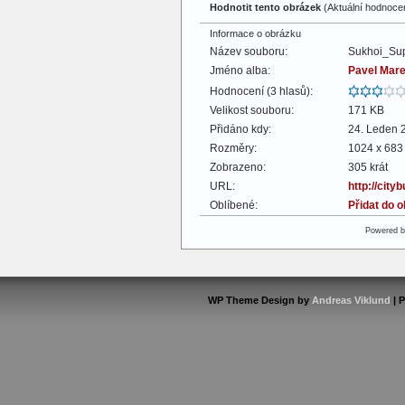
Hodnotit tento obrázek
(Aktuální hodnocení
Informace o obrázku
Název souboru:
Sukhoi_Sup
Jméno alba:
Pavel Mar
Hodnocení (3 hlasů):
Velikost souboru:
171 KB
Přidáno kdy:
24. Leden 
Rozměry:
1024 x 683 
Zobrazeno:
305 krát
URL:
http://cit
Oblíbené:
Přidat do 
Powered 
WP Theme Design by
Andreas Viklund
| 