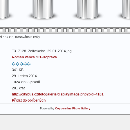
 : 5 / z 5, hlasováno 5 krát)
T3_7128_Zelivskeho_29-01-2014.jpg
Roman Vanka
/
01-Doprava
341 KB
29. Leden 2014
1024 x 683 pixelů
281 krát
http://citybus.cz/fotogalerie/displayimage.php?pid=4101
Přidat do oblíbených
Powered by
Coppermine Photo Gallery