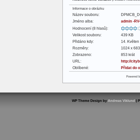
Informace o obrázku
Název souboru:
DPMCB_DO
Jméno alba:
admin -RV
Hodnocení (8 hlasů):
Velikost souboru:
439 KB
Přidáno kdy:
14. Květen
Rozměry:
1024 x 683
Zobrazeno:
853 krát
URL:
http://cit
Oblíbené:
Přidat do 
Powered 
WP Theme Design by
Andreas Viklund
| 