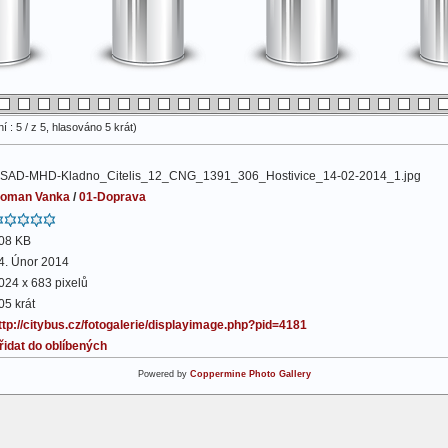
 : 5 / z 5, hlasováno 5 krát)
SAD-MHD-Kladno_Citelis_12_CNG_1391_306_Hostivice_14-02-2014_1.jpg
oman Vanka
/
01-Doprava
08 KB
4. Únor 2014
024 x 683 pixelů
05 krát
ttp://citybus.cz/fotogalerie/displayimage.php?pid=4181
řidat do oblíbených
Powered by
Coppermine Photo Gallery