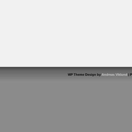
WP Theme Design by
Andreas Viklund
| 