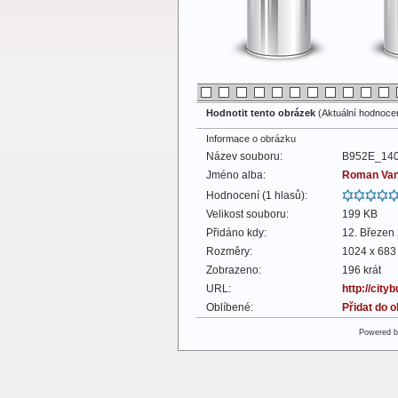
Hodnotit tento obrázek
(Aktuální hodnocení
Informace o obrázku
Název souboru:
B952E_140
Jméno alba:
Roman Va
Hodnocení (1 hlasů):
Velikost souboru:
199 KB
Přidáno kdy:
12. Březen
Rozměry:
1024 x 683 
Zobrazeno:
196 krát
URL:
http://cit
Oblíbené:
Přidat do 
Powered 