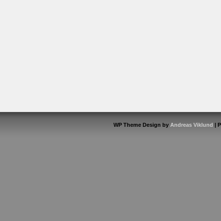
WP Theme Design by
Andreas Viklund
| 