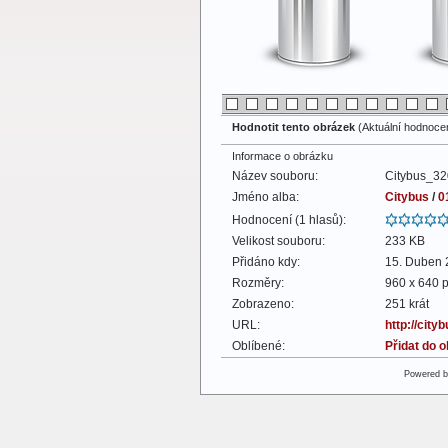
Hodnotit tento obrázek
(Aktuální hodnocení
Informace o obrázku
Název souboru:
Citybus_32
Jméno alba:
Citybus
/
0
Hodnocení (1 hlasů):
Velikost souboru:
233 KB
Přidáno kdy:
15. Duben 
Rozměry:
960 x 640 p
Zobrazeno:
251 krát
URL:
http://cit
Oblíbené:
Přidat do 
Powered 