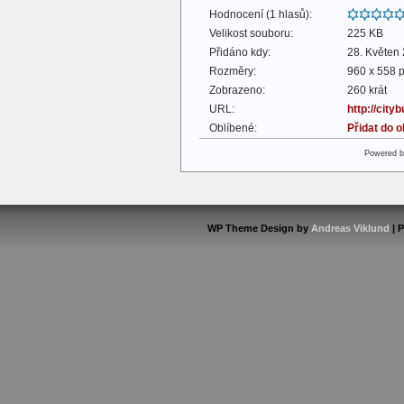
Hodnocení (1 hlasů):
Velikost souboru:
225 KB
Přidáno kdy:
28. Květen
Rozměry:
960 x 558 p
Zobrazeno:
260 krát
URL:
http://cit
Oblíbené:
Přidat do 
Powered 
WP Theme Design by
Andreas Viklund
| 