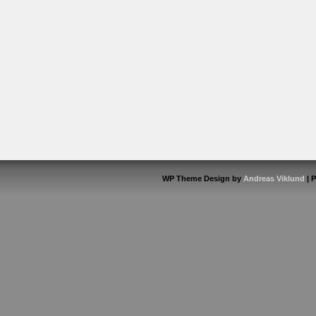
WP Theme Design by
Andreas Viklund
| 