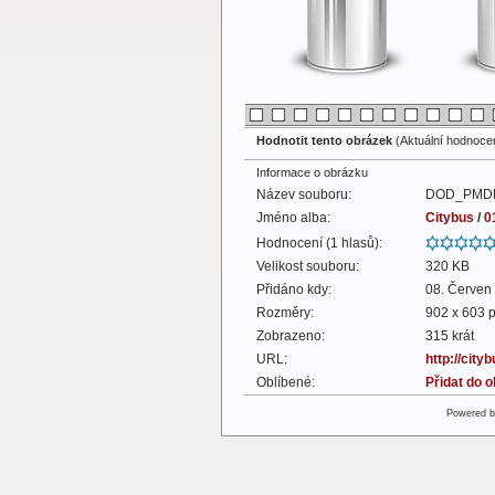
Hodnotit tento obrázek
(Aktuální hodnocení
Informace o obrázku
Název souboru:
DOD_PMDP
Jméno alba:
Citybus
/
0
Hodnocení (1 hlasů):
Velikost souboru:
320 KB
Přidáno kdy:
08. Červen
Rozměry:
902 x 603 p
Zobrazeno:
315 krát
URL:
http://cit
Oblíbené:
Přidat do 
Powered 