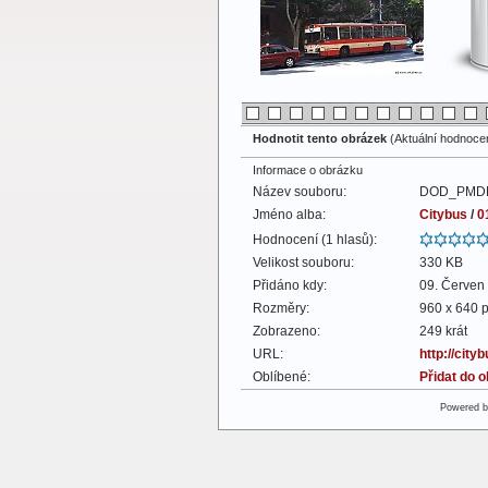
Hodnotit tento obrázek
(Aktuální hodnocení
Informace o obrázku
Název souboru:
DOD_PMDP_
Jméno alba:
Citybus
/
0
Hodnocení (1 hlasů):
Velikost souboru:
330 KB
Přidáno kdy:
09. Červen
Rozměry:
960 x 640 p
Zobrazeno:
249 krát
URL:
http://cit
Oblíbené:
Přidat do 
Powered 