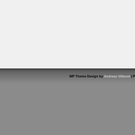
WP Theme Design by
Andreas Viklund
| 