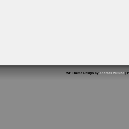
WP Theme Design by
Andreas Viklund
| 