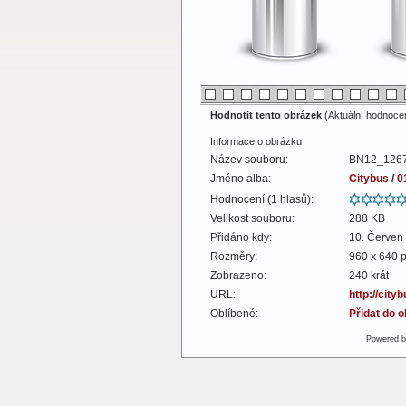
Hodnotit tento obrázek
(Aktuální hodnocení
Informace o obrázku
Název souboru:
BN12_1267
Jméno alba:
Citybus
/
0
Hodnocení (1 hlasů):
Velikost souboru:
288 KB
Přidáno kdy:
10. Červen
Rozměry:
960 x 640 p
Zobrazeno:
240 krát
URL:
http://cit
Oblíbené:
Přidat do 
Powered 