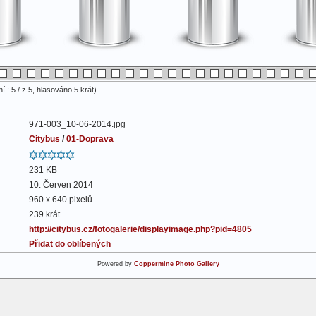
 : 5 / z 5, hlasováno 5 krát)
971-003_10-06-2014.jpg
Citybus
/
01-Doprava
231 KB
10. Červen 2014
960 x 640 pixelů
239 krát
http://citybus.cz/fotogalerie/displayimage.php?pid=4805
Přidat do oblíbených
Powered by
Coppermine Photo Gallery