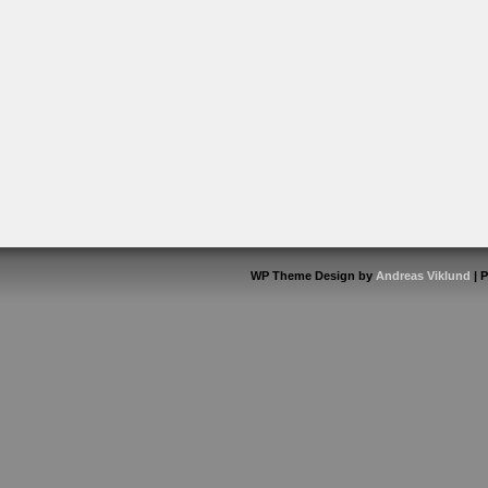
WP Theme Design by
Andreas Viklund
| 