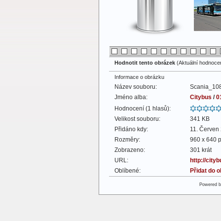
Hodnotit tento obrázek
(Aktuální hodnocení
Informace o obrázku
Název souboru:
Scania_108
Jméno alba:
Citybus
/
0
Hodnocení (1 hlasů):
Velikost souboru:
341 KB
Přidáno kdy:
11. Červen
Rozměry:
960 x 640 p
Zobrazeno:
301 krát
URL:
http://cit
Oblíbené:
Přidat do 
Powered 