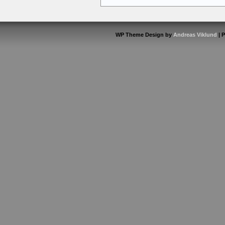
WP Theme Design by
Andreas Viklund
| 