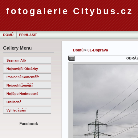
fotogalerie Citybus.cz
DOMŮ
PŘIHLÁSIT
Gallery Menu
Domů
>
01-Doprava
OBRÁZE
Seznam Alb
Nejnovější Obrázky
Poslední Komentáře
Nejprohlíženější
Nejlépe Hodnocené
Oblíbené
Vyhledávání
Facebook