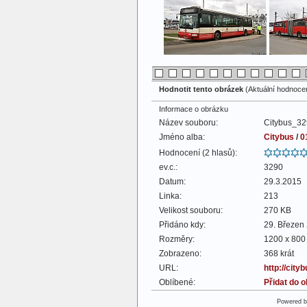
Hodnotit tento obrázek
(Aktuální hodnocení
Informace o obrázku
Název souboru:
Citybus_32
Jméno alba:
Citybus
/
0
Hodnocení (2 hlasů):
ev.c.:
3290
Datum:
29.3.2015
Linka:
213
Velikost souboru:
270 KB
Přidáno kdy:
29. Březen
Rozměry:
1200 x 800 
Zobrazeno:
368 krát
URL:
http://cit
Oblíbené:
Přidat do 
Powered 