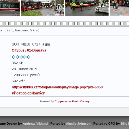
 : 5 / z 5, hlasováno 5 krát)
SOR_NB18_6727_a.jpg
Citybus
/
01-Doprava
362 KB
28. Duben 2015
1200 x 800 pixelů
592 krát
http://citybus.cz/fotogalerie/displayimage.php?pid=6050
Přidat do oblíbených
Powered by
Coppermine Photo Gallery
eme Design by
Andreas Viklund
| Ported by
Ainslie Johnson
| Ported to CPG by
Billy