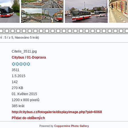
 : 5 / z 5, hlasováno 5 krát)
Citelis_3511.jpg
Citybus
/
01-Doprava
3511
1.5.2015
142
270 KB
01. Květen 2015
1200 x 800 pixelů
385 krát
http://citybus.cz/fotogalerie/displayimage.php?pid=6068
Přidat do oblíbených
Powered by
Coppermine Photo Gallery