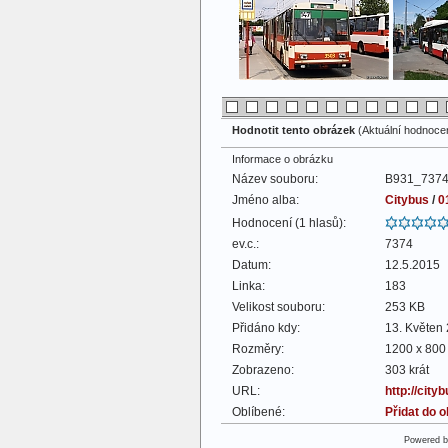
Hodnotit tento obrázek
(Aktuální hodnocení
Informace o obrázku
Název souboru:
B931_7374
Jméno alba:
Citybus
/
0
Hodnocení (1 hlasů):
ev.c.:
7374
Datum:
12.5.2015
Linka:
183
Velikost souboru:
253 KB
Přidáno kdy:
13. Květen
Rozměry:
1200 x 800 
Zobrazeno:
303 krát
URL:
http://cit
Oblíbené:
Přidat do 
Powered 