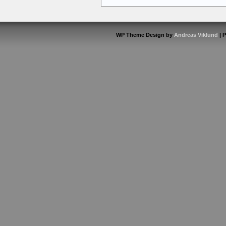
WP Theme Design by
Andreas Viklund
| 