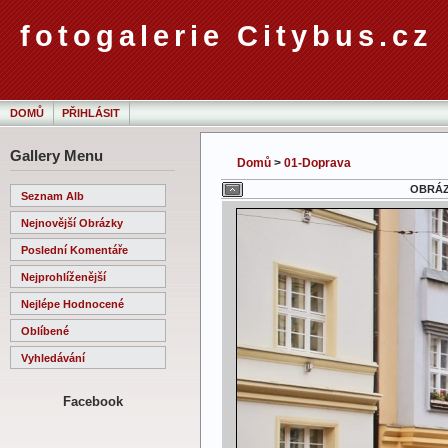
fotogalerie Citybus.cz
DOMŮ
PŘIHLÁSIT
Gallery Menu
Domů
>
01-Doprava
OBRÁZ
Seznam Alb
Nejnovější Obrázky
Poslední Komentáře
Nejprohlíženější
Nejlépe Hodnocené
Oblíbené
Vyhledávání
Facebook