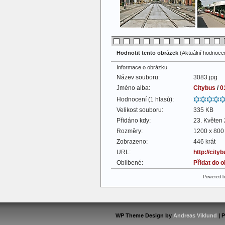
Hodnotit tento obrázek
(Aktuální hodnocení
Informace o obrázku
Název souboru:
3083.jpg
Jméno alba:
Citybus
/
0
Hodnocení (1 hlasů):
Velikost souboru:
335 KB
Přidáno kdy:
23. Květen
Rozměry:
1200 x 800 
Zobrazeno:
446 krát
URL:
http://cit
Oblíbené:
Přidat do 
Powered 
WP Theme Design by
Andreas Viklund
| 