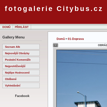
fotogalerie Citybus.cz
DOMŮ
PŘIHLÁSIT
Gallery Menu
Domů
>
01-Doprava
OBRÁZE
Seznam Alb
Nejnovější Obrázky
Poslední Komentáře
Nejprohlíženější
Nejlépe Hodnocené
Oblíbené
Vyhledávání
Facebook