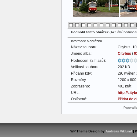
Hodnotit tento obrázek
(Aktuální hodnocení
Informace o obrázku
Název souboru:
Citybus_10
Jméno alba:
Citybus
/
0
Hodnocení (2 hlasů):
Velikost souboru:
202 KB
Přidáno kdy:
29. Květen
Rozměry:
1200 x 800 
Zobrazeno:
401 krát
URL:
http://cit
Oblíbené:
Přidat do 
Powered 
WP Theme Design by
Andreas Viklund
| 