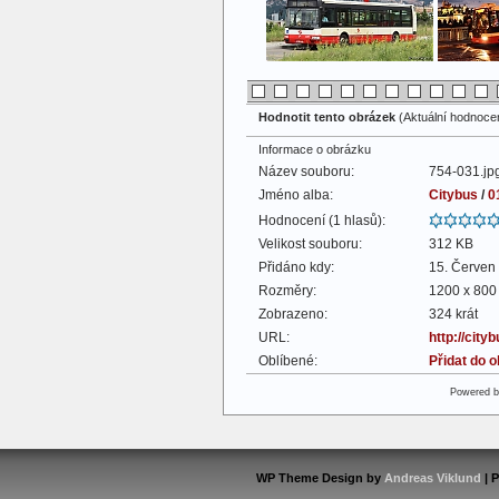
Hodnotit tento obrázek
(Aktuální hodnocení
Informace o obrázku
Název souboru:
754-031.jp
Jméno alba:
Citybus
/
0
Hodnocení (1 hlasů):
Velikost souboru:
312 KB
Přidáno kdy:
15. Červen
Rozměry:
1200 x 800 
Zobrazeno:
324 krát
URL:
http://cit
Oblíbené:
Přidat do 
Powered 
WP Theme Design by
Andreas Viklund
| 