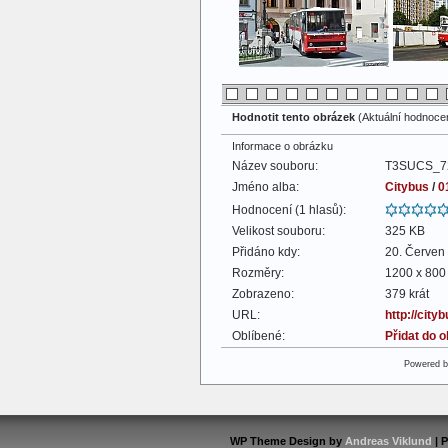
Hodnotit tento obrázek
(Aktuální hodnocení
Informace o obrázku
Název souboru:
T3SUCS_72
Jméno alba:
Citybus
/
0
Hodnocení (1 hlasů):
Velikost souboru:
325 KB
Přidáno kdy:
20. Červen
Rozměry:
1200 x 800 
Zobrazeno:
379 krát
URL:
http://cit
Oblíbené:
Přidat do 
Powered 
WP Theme Design by
Andreas Viklund
| 