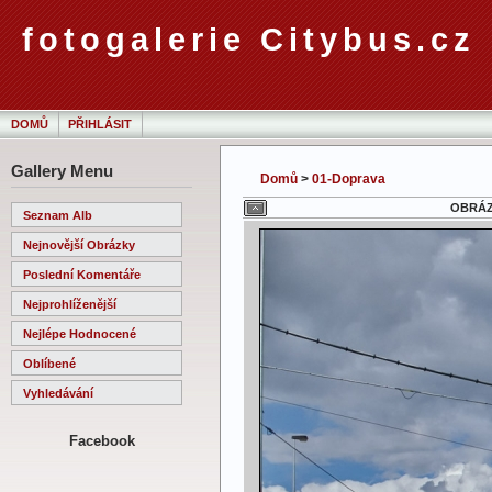
fotogalerie Citybus.cz
DOMŮ
PŘIHLÁSIT
Gallery Menu
Domů
>
01-Doprava
OBRÁZE
Seznam Alb
Nejnovější Obrázky
Poslední Komentáře
Nejprohlíženější
Nejlépe Hodnocené
Oblíbené
Vyhledávání
Facebook