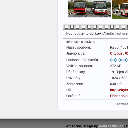
Hodnotit tento obrázek
(Aktuální hodnocení
Informace o obrázku
Název souboru:
Ik280_4501
Jméno alba:
Citybus
/
0
Hodnocení (3 hlasů):
Velikost souboru:
272 KB
Přidáno kdy:
19. Říjen 2
Rozměry:
1024 x 683 
Zobrazeno:
630 krát
URL:
http://cit
Oblíbené:
Přidat do 
Powered 
WP Theme Design by
Andreas Viklund
| 