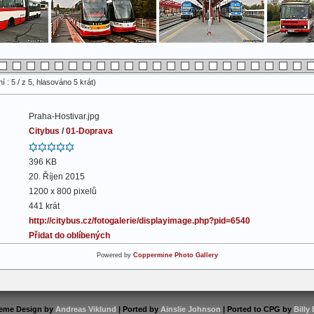
 : 5 / z 5, hlasováno 5 krát)
Praha-Hostivar.jpg
Citybus
/
01-Doprava
396 KB
20. Říjen 2015
1200 x 800 pixelů
441 krát
http://citybus.cz/fotogalerie/displayimage.php?pid=6540
Přidat do oblíbených
Powered by
Coppermine Photo Gallery
eme Design by
Andreas Viklund
| Ported by
Ainslie Johnson
| Ported to CPG by
Billy