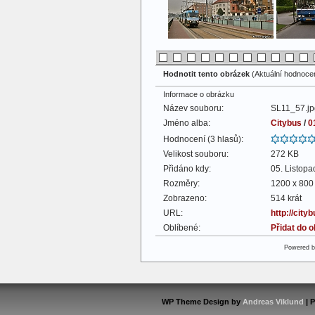
Hodnotit tento obrázek
(Aktuální hodnocení
Informace o obrázku
Název souboru:
SL11_57.jp
Jméno alba:
Citybus
/
0
Hodnocení (3 hlasů):
Velikost souboru:
272 KB
Přidáno kdy:
05. Listop
Rozměry:
1200 x 800 
Zobrazeno:
514 krát
URL:
http://cit
Oblíbené:
Přidat do 
Powered 
WP Theme Design by
Andreas Viklund
| 