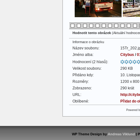
Hodnotit tento obrázek
(Aktuální hodnocení
Informace o obrázku
Název souboru:
15Tr_202.j
Jméno alba:
Citybus
/
0
Hodnocení (2 hlasů):
Velikost souboru:
290 KB
Přidáno kdy:
10. Listop
Rozměry:
1200 x 800 
Zobrazeno:
290 krát
URL:
http://cit
Oblíbené:
Přidat do 
Powered 
WP Theme Design by
Andreas Viklund
| 