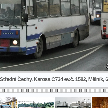
třední Čechy, Karosa C734 ev.č. 1582, Mělník, 6