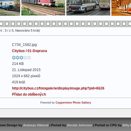
 : 3 / z 5, hlasováno 5 krát)
C734_1582.jpg
Citybus
/
01-Doprava
214 KB
21. Listopad 2015
1024 x 682 pixelů
419 krát
http://citybus.cz/fotogalerie/displayimage.php?pid=6626
Přidat do oblíbených
Powered by
Coppermine Photo Gallery
eme Design by
Andreas Viklund
| Ported by
Ainslie Johnson
| Ported to CPG by
Billy