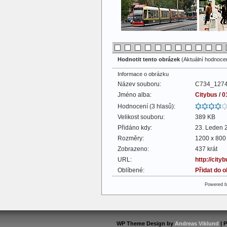
Hodnotit tento obrázek
(Aktuální hodnocení
Informace o obrázku
Název souboru:
C734_1274
Jméno alba:
Citybus
/
0
Hodnocení (3 hlasů):
Velikost souboru:
389 KB
Přidáno kdy:
23. Leden 
Rozměry:
1200 x 800 
Zobrazeno:
437 krát
URL:
http://cit
Oblíbené:
Přidat do 
Powered 
WP Theme Design by
Andreas Viklund
| 