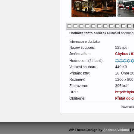
Hodnotit tento obrázek
(Aktuální hodnocení
Informace o obrázku
Název souboru:
525.jpg
Jméno alba:
Citybus
/
0
Hodnocení (2 hlasů):
Velikost souboru:
449 KB
Přidáno kdy:
16. Únor 2
Rozměry:
1200 x 800 
Zobrazeno:
396 krát
URL:
http://cit
Oblíbené:
Přidat do 
Powered 
WP Theme Design by
Andreas Viklund
| 