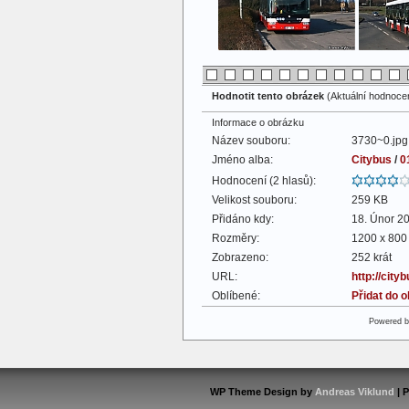
Hodnotit tento obrázek
(Aktuální hodnocení
Informace o obrázku
Název souboru:
3730~0.jpg
Jméno alba:
Citybus
/
0
Hodnocení (2 hlasů):
Velikost souboru:
259 KB
Přidáno kdy:
18. Únor 2
Rozměry:
1200 x 800 
Zobrazeno:
252 krát
URL:
http://cit
Oblíbené:
Přidat do 
Powered 
WP Theme Design by
Andreas Viklund
| 