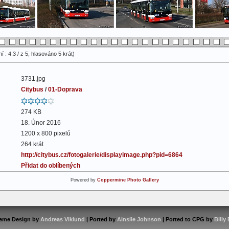
 : 4.3 / z 5, hlasováno 5 krát)
3731.jpg
Citybus
/
01-Doprava
274 KB
18. Únor 2016
1200 x 800 pixelů
264 krát
http://citybus.cz/fotogalerie/displayimage.php?pid=6864
Přidat do oblíbených
Powered by
Coppermine Photo Gallery
eme Design by
Andreas Viklund
| Ported by
Ainslie Johnson
| Ported to CPG by
Billy