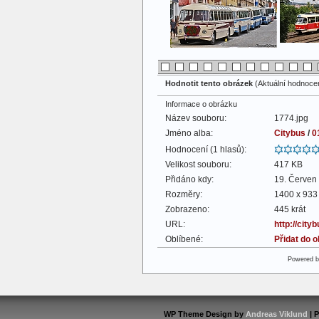
Hodnotit tento obrázek
(Aktuální hodnocení
Informace o obrázku
Název souboru:
1774.jpg
Jméno alba:
Citybus
/
0
Hodnocení (1 hlasů):
Velikost souboru:
417 KB
Přidáno kdy:
19. Červen
Rozměry:
1400 x 933 
Zobrazeno:
445 krát
URL:
http://cit
Oblíbené:
Přidat do 
Powered 
WP Theme Design by
Andreas Viklund
| 