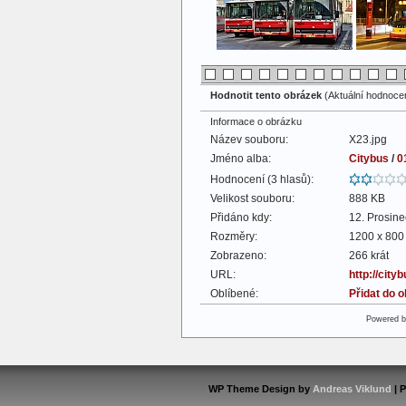
Hodnotit tento obrázek
(Aktuální hodnocení
Informace o obrázku
Název souboru:
X23.jpg
Jméno alba:
Citybus
/
0
Hodnocení (3 hlasů):
Velikost souboru:
888 KB
Přidáno kdy:
12. Prosin
Rozměry:
1200 x 800 
Zobrazeno:
266 krát
URL:
http://cit
Oblíbené:
Přidat do 
Powered 
WP Theme Design by
Andreas Viklund
| 