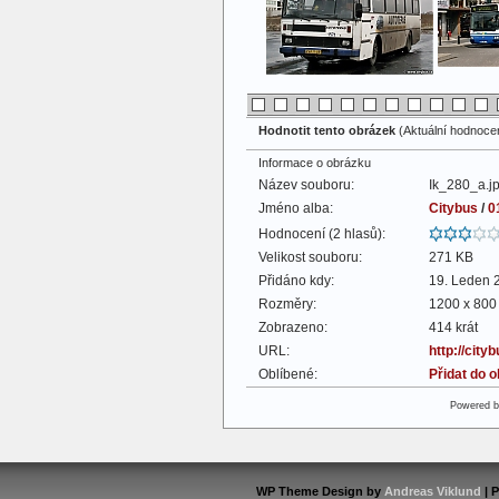
Hodnotit tento obrázek
(Aktuální hodnocení
Informace o obrázku
Název souboru:
Ik_280_a.j
Jméno alba:
Citybus
/
0
Hodnocení (2 hlasů):
Velikost souboru:
271 KB
Přidáno kdy:
19. Leden 
Rozměry:
1200 x 800 
Zobrazeno:
414 krát
URL:
http://cit
Oblíbené:
Přidat do 
Powered 
WP Theme Design by
Andreas Viklund
| 