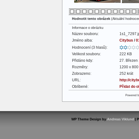
Hodnotit tento obrázek
(Aktuální hodnocení
Informace o obrázku
Název souboru:
1s1_7297.j
Jméno alba:
Citybus
/
0
Hodnocení (3 hlasů):
Velikost souboru:
222 KB
Přidáno kdy:
27. Březen
Rozměry:
1200 x 800 
Zobrazeno:
252 krát
URL:
http://cit
Oblíbené:
Přidat do 
Powered 
WP Theme Design by
Andreas Viklund
| 