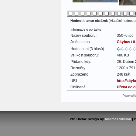
Hodnotit tento obrázek
(Aktuální hodnocení
Informace o obrázku
Název souboru:
350~0.jpg
Jméno alba:
Citybus
/
0
Hodnocení (3 hlasů):
Velikost souboru:
480 KB
Přidáno kdy:
26. Duben 
Rozměry:
1200 x 791 
Zobrazeno:
248 krát
URL:
http://cit
Oblíbené:
Přidat do 
Powered 
WP Theme Design by
Andreas Viklund
| 