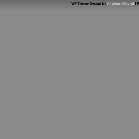
WP Theme Design by
Andreas Viklund
| 