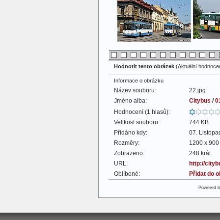
Hodnotit tento obrázek
(Aktuální hodnocení
Informace o obrázku
Název souboru:
22.jpg
Jméno alba:
Citybus
/
0
Hodnocení (1 hlasů):
Velikost souboru:
744 KB
Přidáno kdy:
07. Listop
Rozměry:
1200 x 900 
Zobrazeno:
248 krát
URL:
http://cit
Oblíbené:
Přidat do 
Powered 